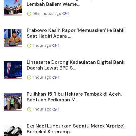
Lembah Baliem Wame...
56 minutes ago
1
Prabowo Kasih Rapor 'Memuaskan' ke Bahlil
Saat Hadiri Acara ...
1 hour ago
1
Lintasarta Dorong Kedaulatan Digital Bank
Daerah Lewat BPD S...
1 hour ago
1
Pulihkan 15 Ribu Hektare Tambak di Aceh,
Bantuan Perikanan M...
1 hour ago
1
Eks Napi Luncurkan Sepatu Merek 'Arprize',
Berbekal Keteramp...