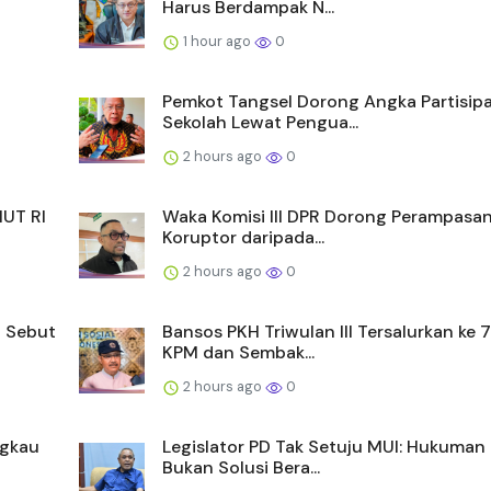
Harus Berdampak N...
1 hour ago
0
Pemkot Tangsel Dorong Angka Partisipa
Sekolah Lewat Pengua...
2 hours ago
0
HUT RI
Waka Komisi III DPR Dorong Perampasa
Koruptor daripada...
2 hours ago
0
l Sebut
Bansos PKH Triwulan III Tersalurkan ke 
KPM dan Sembak...
2 hours ago
0
ngkau
Legislator PD Tak Setuju MUI: Hukuman
Bukan Solusi Bera...