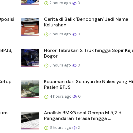
2 hours ago
0
posisi
Cerita di Balik 'Bencongan' Jadi Nama
Kelurahan
3 hours ago
0
 BPJS,
Horor Tabrakan 2 Truk hingga Sopir Keje
Bogor
3 hours ago
0
Setop
Kecaman dari Senayan ke Nakes yang H
Pasien BPJS
4 hours ago
0
kum
Analisis BMKG soal Gempa M 5,2 di
Pangandaran Terasa hingga ...
8 hours ago
2