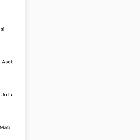
si
n Aset
7 Juta
 Mati