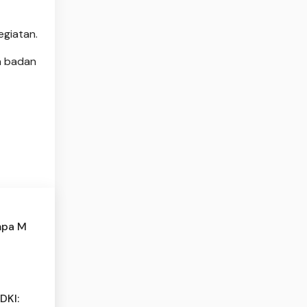
egiatan.
an badan
mpa M
DKI: