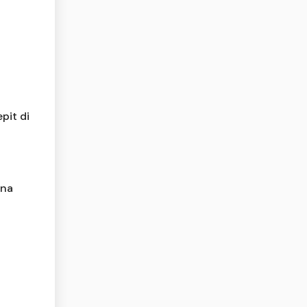
pit di
ina