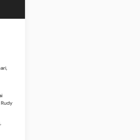
ari,
ai
a Rudy
,