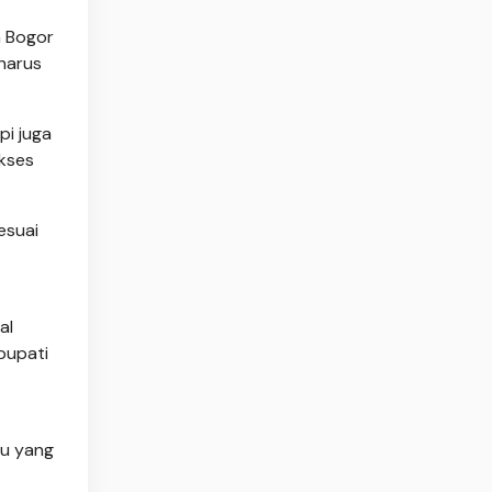
n Bogor
harus
i juga
kses
esuai
al
bupati
lu yang