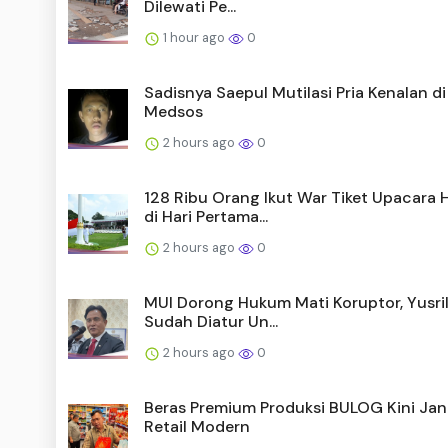
Dilewati Pe...
1 hour ago
0
Sadisnya Saepul Mutilasi Pria Kenalan di
Medsos
2 hours ago
0
128 Ribu Orang Ikut War Tiket Upacara 
di Hari Pertama...
2 hours ago
0
MUI Dorong Hukum Mati Koruptor, Yusri
Sudah Diatur Un...
2 hours ago
0
Beras Premium Produksi BULOG Kini Ja
Retail Modern