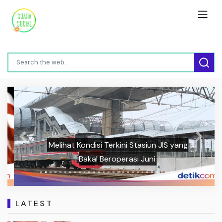
Previous
Next
Melihat Kondisi Terkini Stasiun JIS yang
Bakal Beroperasi Juni
LATEST