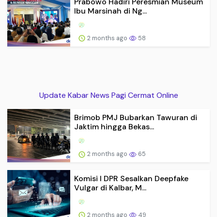
Prabowo Hadiri Peresmian Museum
Ibu Marsinah di Ng...
2 months ago
58
Update Kabar News Pagi Cermat Online
Brimob PMJ Bubarkan Tawuran di
Jaktim hingga Bekas...
2 months ago
65
Komisi I DPR Sesalkan Deepfake
Vulgar di Kalbar, M...
2 months ago
49