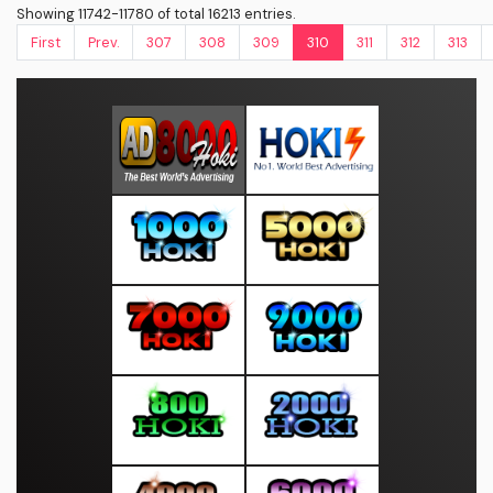
Showing 11742-11780 of total 16213 entries.
First
Prev.
307
308
309
310
311
312
313