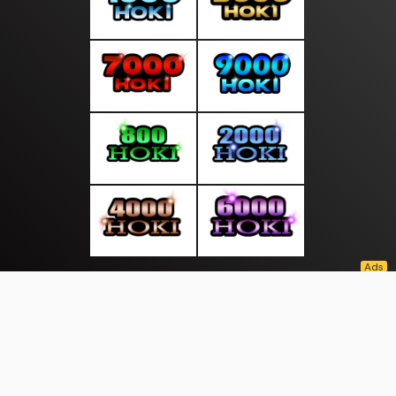
About Us
·
Contact Us
·
Terms & Conditions
·
© suarasocial.com 2026. All rights are reserved
Pembukuan |
Seminar |
Prestasi |
|