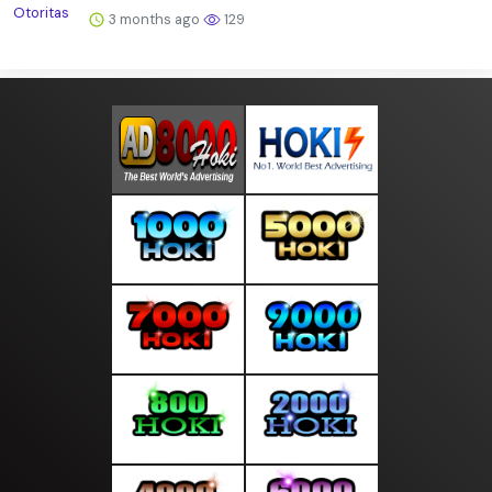
3 months ago
129