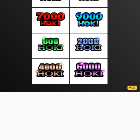
About Us
·
Contact Us
·
Terms & Conditions
·
© suarasocial.com 2026. All rights are reserved
Pembukuan |
Seminar |
Prestasi |
|