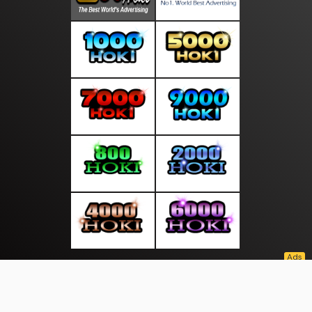
About Us
·
Contact Us
·
Terms & Conditions
·