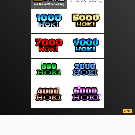
About Us
·
Contact Us
·
Terms & Conditions
·