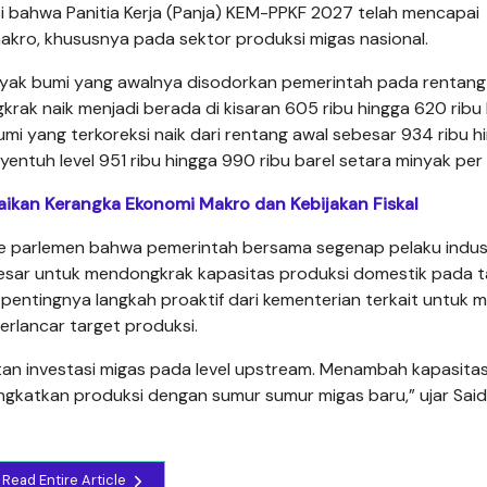
i bahwa Panitia Kerja (Panja) KEM-PPKF 2027 telah mencapai
makro, khususnya pada sektor produksi migas nasional.
minyak bumi yang awalnya disodorkan pemerintah pada rentan
ongkrak naik menjadi berada di kisaran 605 ribu hingga 620 ribu
umi yang terkoreksi naik dari rentang awal sebesar 934 ribu h
yentuh level 951 ribu hingga 990 ribu barel setara minyak per 
paikan Kerangka Ekonomi Makro dan Kebijakan Fiskal
e parlemen bahwa pemerintah bersama segenap pelaku indust
besar untuk mendongkrak kapasitas produksi domestik pada 
pentingnya langkah proaktif dari kementerian terkait untuk m
erlancar target produksi.
tan investasi migas pada level upstream. Menambah kapasita
ngkatkan produksi dengan sumur sumur migas baru,” ujar Sai
Read Entire Article