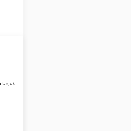
l
h Unjuk