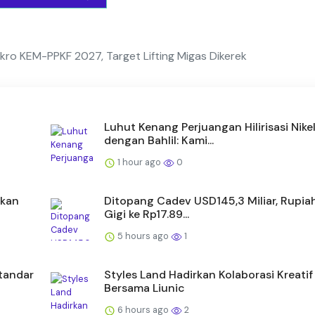
ro KEM-PPKF 2027, Target Lifting Migas Dikerek
Luhut Kenang Perjuangan Hilirisasi Nike
dengan Bahlil: Kami...
1 hour ago
0
akan
Ditopang Cadev USD145,3 Miliar, Rupia
Gigi ke Rp17.89...
5 hours ago
1
tandar
Styles Land Hadirkan Kolaborasi Kreatif
Bersama Liunic
6 hours ago
2