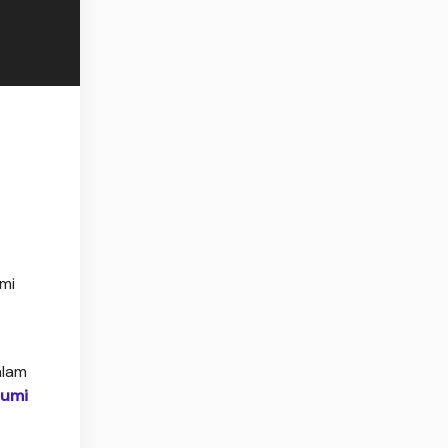
mi
alam
bumi