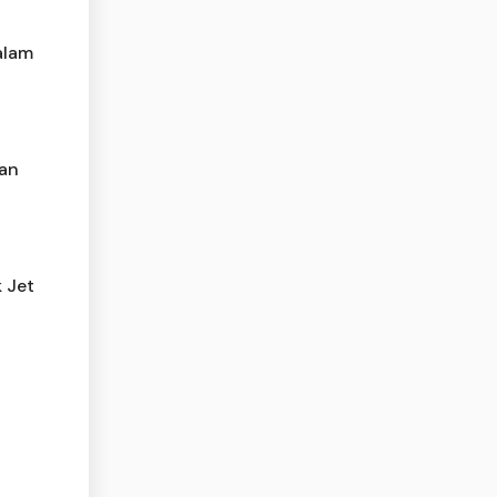
alam
han
k Jet