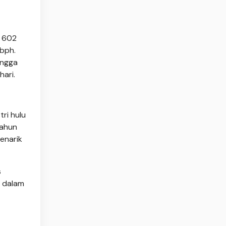
g 602
 bph.
ingga
hari.
ri hulu
tahun
enarik
s
d dalam