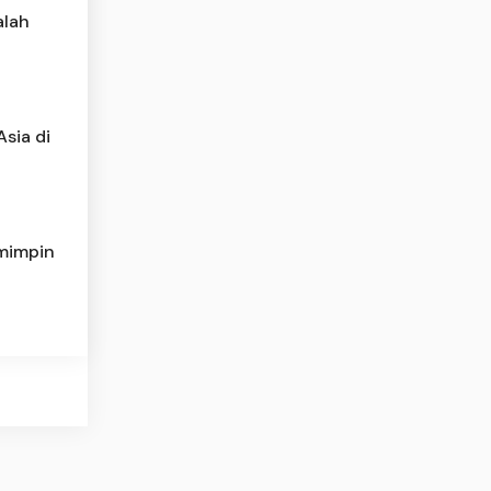
alah
sia di
mimpin