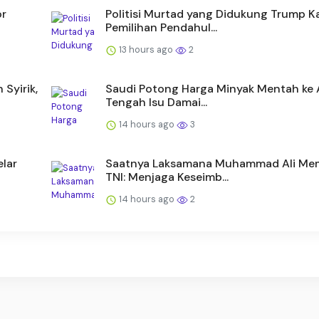
or
Politisi Murtad yang Didukung Trump K
Pemilihan Pendahul...
13 hours ago
2
Syirik,
Saudi Potong Harga Minyak Mentah ke A
Tengah Isu Damai...
14 hours ago
3
lar
Saatnya Laksamana Muhammad Ali Me
TNI: Menjaga Keseimb...
14 hours ago
2