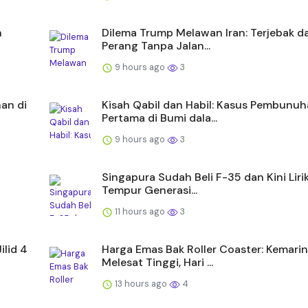
n
Dilema Trump Melawan Iran: Terjebak d
Perang Tanpa Jalan...
9 hours ago
3
an di
Kisah Qabil dan Habil: Kasus Pembunu
Pertama di Bumi dala...
9 hours ago
3
Singapura Sudah Beli F-35 dan Kini Liri
Tempur Generasi...
11 hours ago
3
ilid 4
Harga Emas Bak Roller Coaster: Kemarin
Melesat Tinggi, Hari ...
13 hours ago
4