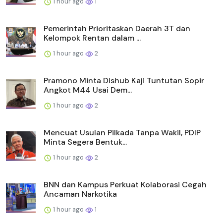
1 hour ago
1
Pemerintah Prioritaskan Daerah 3T dan
Kelompok Rentan dalam ...
1 hour ago
2
Pramono Minta Dishub Kaji Tuntutan Sopir
Angkot M44 Usai Dem...
1 hour ago
2
Mencuat Usulan Pilkada Tanpa Wakil, PDIP
Minta Segera Bentuk...
1 hour ago
2
BNN dan Kampus Perkuat Kolaborasi Cegah
Ancaman Narkotika
1 hour ago
1