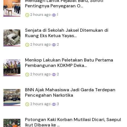
Mendagri Lantik Pejabat Baru, Soroti
Pentingnya Penyegaran O...
2 hours ago
1
Senjata di Sekolah Jaksel Ditemukan di
Ruang Eks Ketua Yayas...
2 hours ago
2
Menkop Lakukan Peletakan Batu Pertama
Pembangunan KDKMP Deka...
2 hours ago
2
BNN Ajak Mahasiswa Jadi Garda Terdepan
Pencegahan Narkotika
2 hours ago
3
Potongan Kaki Korban Mutilasi Dicari, Saepul
Ikut Dibawa ke ...