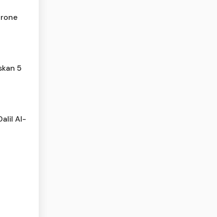
Drone
skan 5
alil Al-