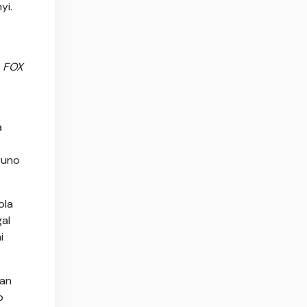
yi.
i
FOX
a
runo
ola
al
i
kan
p