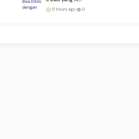
17 hours ago
0