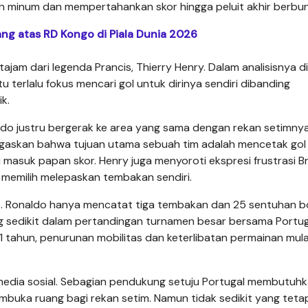
 minum dan mempertahankan skor hingga peluit akhir berbun
ng atas RD Kongo di Piala Dunia 2026
am dari legenda Prancis, Thierry Henry. Dalam analisisnya d
u terlalu fokus mencari gol untuk dirinya sendiri dibanding
k.
do justru bergerak ke area yang sama dengan rekan setimny
gaskan bahwa tujuan utama sebuah tim adalah mencetak gol
masuk papan skor. Henry juga menyoroti ekspresi frustrasi B
o memilih melepaskan tembakan sendiri.
ut. Ronaldo hanya mencatat tiga tembakan dan 25 sentuhan b
ng sedikit dalam pertandingan turnamen besar bersama Portug
41 tahun, penurunan mobilitas dan keterlibatan permainan mula
edia sosial. Sebagian pendukung setuju Portugal membutuh
mbuka ruang bagi rekan setim. Namun tidak sedikit yang teta