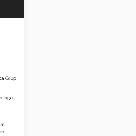
ka Grup
a laga
am.
an