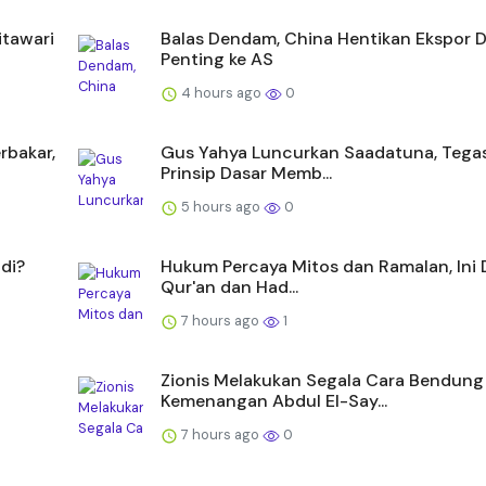
itawari
Balas Dendam, China Hentikan Ekspor 
Penting ke AS
4 hours ago
0
rbakar,
Gus Yahya Luncurkan Saadatuna, Tega
Prinsip Dasar Memb...
5 hours ago
0
di?
Hukum Percaya Mitos dan Ramalan, Ini D
Qur'an dan Had...
7 hours ago
1
Zionis Melakukan Segala Cara Bendung
Kemenangan Abdul El-Say...
7 hours ago
0