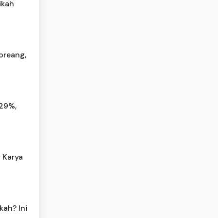
ikah
oreang,
,29%,
 Karya
kah? Ini