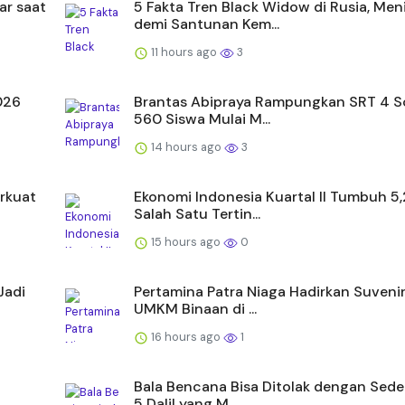
ar saat
5 Fakta Tren Black Widow di Rusia, Men
demi Santunan Kem...
11 hours ago
3
2026
Brantas Abipraya Rampungkan SRT 4 S
560 Siswa Mulai M...
14 hours ago
3
rkuat
Ekonomi Indonesia Kuartal II Tumbuh 5
Salah Satu Tertin...
15 hours ago
0
Jadi
Pertamina Patra Niaga Hadirkan Suvenir
UMKM Binaan di ...
16 hours ago
1
Bala Bencana Bisa Ditolak dengan Sede
5 Dalil yang M...