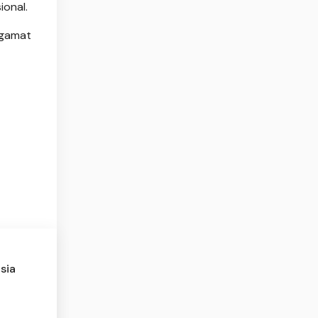
ional.
ngamat
sia