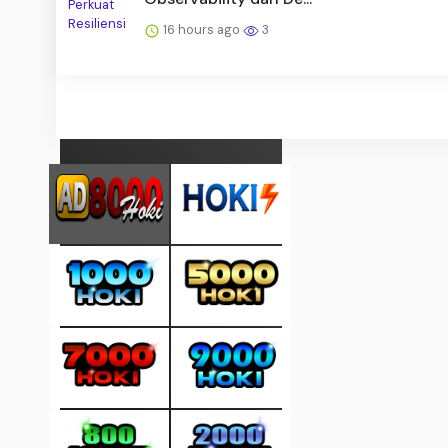
16 hours ago
3