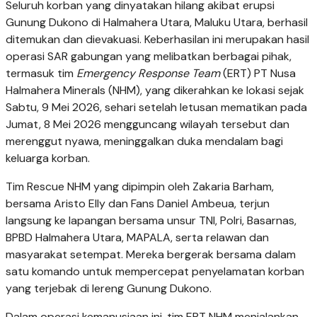
Seluruh korban yang dinyatakan hilang akibat erupsi
Gunung Dukono di Halmahera Utara, Maluku Utara, berhasil
ditemukan dan dievakuasi. Keberhasilan ini merupakan hasil
operasi SAR gabungan yang melibatkan berbagai pihak,
termasuk tim
Emergency Response Team
(ERT) PT Nusa
Halmahera Minerals (NHM), yang dikerahkan ke lokasi sejak
Sabtu, 9 Mei 2026, sehari setelah letusan mematikan pada
Jumat, 8 Mei 2026 mengguncang wilayah tersebut dan
merenggut nyawa, meninggalkan duka mendalam bagi
keluarga korban.
Tim Rescue NHM yang dipimpin oleh Zakaria Barham,
bersama Aristo Elly dan Fans Daniel Ambeua, terjun
langsung ke lapangan bersama unsur TNI, Polri, Basarnas,
BPBD Halmahera Utara, MAPALA, serta relawan dan
masyarakat setempat. Mereka bergerak bersama dalam
satu komando untuk mempercepat penyelamatan korban
yang terjebak di lereng Gunung Dukono.
Dalam operasi kemanusiaan ini, tim ERT NHM menjalankan