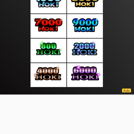
About Us
·
Contact Us
·
Terms & Conditions
·
© suarasocial.com 2026. All rights are reserved
Pembukuan |
Seminar |
Prestasi |
|