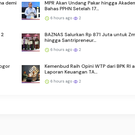
ama demi
MPR Akan Undang Pakar hingga Akadem
Bahas PPHN Setelah 17...
6 hours ago
2
 2
BAZNAS Salurkan Rp 871 Juta untuk Zm
hingga Santripreneur...
6 hours ago
2
Bogor
Kemenbud Raih Opini WTP dari BPK RI a
Laporan Keuangan TA...
6 hours ago
2