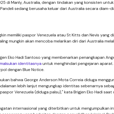
025 di Manly, Australia, dengan tindakan yang konsisten untuk
Pandeli sedang berusaha keluar dari Australia secara diam-d
in memiliki paspor Venezuela atau St Kitts dan Nevis yang d
ling mungkin akan mencoba melarikan diri dari Australia melalu
 Brigjen Eko Hadi Santoso yang membenarkan penangkapan Ang
malsukan identitasnya
untuk menghindari pengejaran aparat.
rpol dengan Blue Notice.
itemukan bahwa George Anderson Mota Correia diduga menggu
ndalaman lebih lanjut mengungkap identitas sebenarnya seba
aspor Venezuela (diduga palsu)," kata Brigjen Eko Hadi saat 
ringatan internasional yang diterbitkan untuk mengumpulkan i