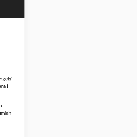
ngels'
ra I
a
jumlah