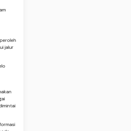
iam
iperoleh
i jalur
elo
nakan
gai
dimintai
nformasi