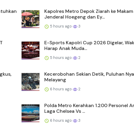
butuhkan
Kapolres Metro Depok Ziarah ke Makam
Jenderal Hoegeng dan Ey...
5 hours ago
3
MT
E-Sports Kapolri Cup 2026 Digelar, Wak
Harap Anak Muda...
5 hours ago
2
gkus,
Kecerobohan Sekian Detik, Puluhan Ny
Melayang
6 hours ago
2
Polda Metro Kerahkan 1.200 Personel 
Laga Chelsea Vs ...
6 hours ago
3