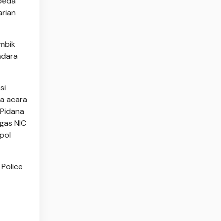
rbeda
arian
ambik
ndara
si
ta acara
 Pidana
tgas NIC
pol
 Police