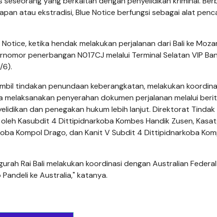
as seseorang yang berkaitan dengan penyelidikan kriminal. Be
an atau ekstradisi, Blue Notice berfungsi sebagai alat penc
e Notice, ketika hendak melakukan perjalanan dari Bali ke Moz
rnomor penerbangan N017CJ melalui Terminal Selatan VIP Ba
/6).
ambil tindakan penundaan keberangkatan, melakukan koordina
rta melaksanakan penyerahan dokumen perjalanan melalui beri
idikan dan penegakan hukum lebih lanjut. Direktorat Tindak
n oleh Kasubdit 4 Dittipidnarkoba Kombes Handik Zusen, Kasa
arkoba Kompol Drago, dan Kanit V Subdit 4 Dittipidnarkoba Kom
Ngurah Rai Bali melakukan koordinasi dengan Australian Federal
andeli ke Australia," katanya.