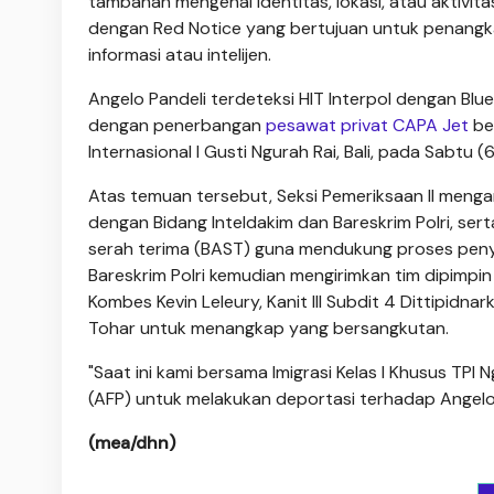
tambahan mengenai identitas, lokasi, atau aktivit
dengan Red Notice yang bertujuan untuk penangkap
informasi atau intelijen.
Angelo Pandeli terdeteksi HIT Interpol dengan Blu
dengan penerbangan
pesawat privat CAPA Jet
be
Internasional I Gusti Ngurah Rai, Bali, pada Sabtu (6
Atas temuan tersebut, Seksi Pemeriksaan II meng
dengan Bidang Inteldakim dan Bareskrim Polri, se
serah terima (BAST) guna mendukung proses penyel
Bareskrim Polri kemudian mengirimkan tim dipimpi
Kombes Kevin Leleury, Kanit III Subdit 4 Dittipidn
Tohar untuk menangkap yang bersangkutan.
"Saat ini kami bersama Imigrasi Kelas I Khusus TPI 
(AFP) untuk melakukan deportasi terhadap Angelo P
(mea/dhn)