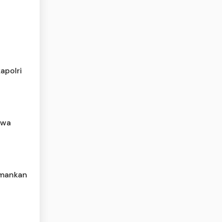
apolri
awa
Amankan