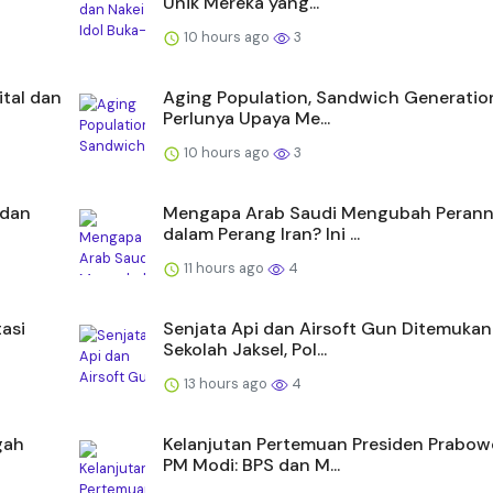
Unik Mereka yang...
10 hours ago
3
ital dan
Aging Population, Sandwich Generatio
Perlunya Upaya Me...
10 hours ago
3
 dan
Mengapa Arab Saudi Mengubah Peran
dalam Perang Iran? Ini ...
11 hours ago
4
asi
Senjata Api dan Airsoft Gun Ditemukan
Sekolah Jaksel, Pol...
13 hours ago
4
gah
Kelanjutan Pertemuan Presiden Prabow
PM Modi: BPS dan M...