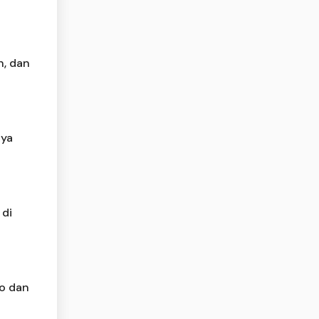
n, dan
nya
 di
o dan