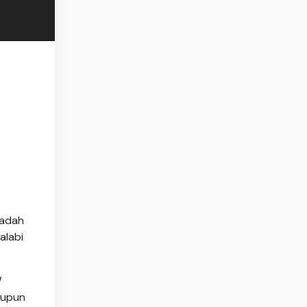
badah
alabi
W
aupun