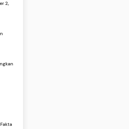
er 2,
un
ungkan
 Fakta