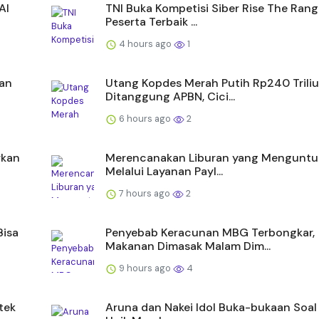
AI
TNI Buka Kompetisi Siber Rise The Rang
Peserta Terbaik ...
4 hours ago
1
san
Utang Kopdes Merah Putih Rp240 Trili
Ditanggung APBN, Cici...
6 hours ago
2
rkan
Merencanakan Liburan yang Mengunt
Melalui Layanan Payl...
7 hours ago
2
Bisa
Penyebab Keracunan MBG Terbongkar,
Makanan Dimasak Malam Dim...
9 hours ago
4
tek
Aruna dan Nakei Idol Buka-bukaan Soal