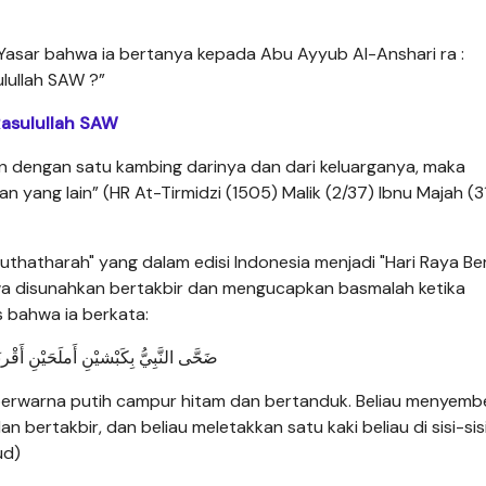
 Yasar bahwa ia bertanya kepada Abu Ayyub Al-Anshari ra :
ullah SAW ?”
asulullah SAW
n dengan satu kambing darinya dan dari keluarganya, maka
ang lain” (HR At-Tirmidzi (1505) Malik (2/37) Ibnu Majah (3
-Muthatharah" yang dalam edisi Indonesia menjadi "Hari Raya B
ahwa disunahkan bertakbir dan mengucapkan basmalah ketika
 bahwa ia berkata:
ضَحَّى النَّبِيُّ بِكَبْشيْنِ أَملَحَيْنِ أَقْرن
erwarna putih campur hitam dan bertanduk. Beliau menyemb
ertakbir, dan beliau meletakkan satu kaki beliau di sisi-sis
ud)