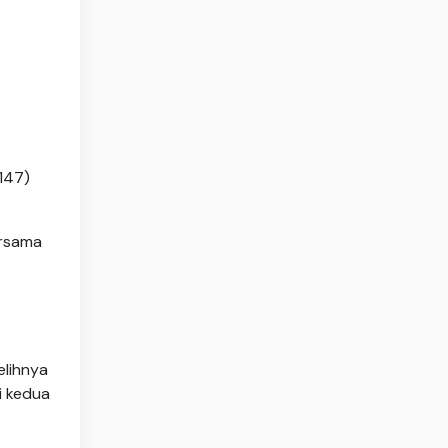
147)
ersama
elihnya
i kedua