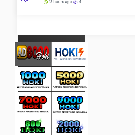
13 hours ago
4