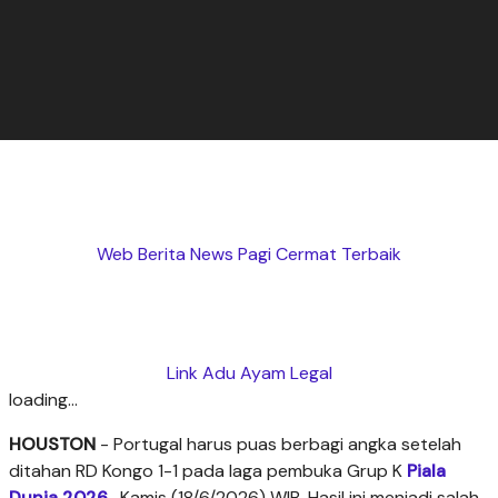
Web Berita News Pagi Cermat Terbaik
Link Adu Ayam Legal
loading...
HOUSTON
- Portugal harus puas berbagi angka setelah
ditahan RD Kongo 1-1 pada laga pembuka Grup K
Piala
Dunia 2026
,
Kamis (18/6/2026) WIB. Hasil ini menjadi salah