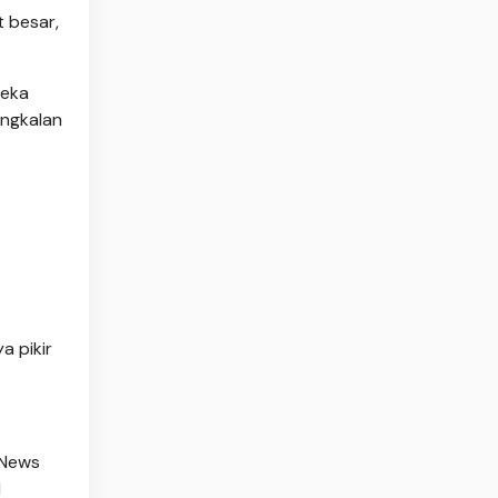
t besar,
reka
angkalan
a pikir
 News
l