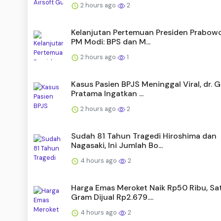
2 hours ago
2
Kelanjutan Pertemuan Presiden Prabow
PM Modi: BPS dan M...
2 hours ago
1
Kasus Pasien BPJS Meninggal Viral, dr. G
Pratama Ingatkan ...
2 hours ago
2
Sudah 81 Tahun Tragedi Hiroshima dan
Nagasaki, Ini Jumlah Bo...
4 hours ago
2
Harga Emas Meroket Naik Rp50 Ribu, Sa
Gram Dijual Rp2.679....
4 hours ago
2