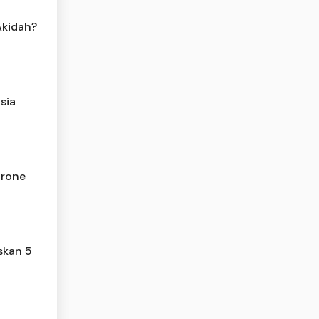
Akidah?
sia
Drone
skan 5