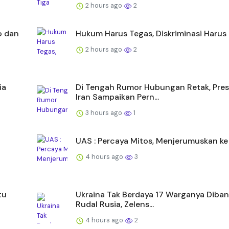
2 hours ago
2
o dan
Hukum Harus Tegas, Diskriminasi Harus 
2 hours ago
2
ia
Di Tengah Rumor Hubungan Retak, Pres
Iran Sampaikan Pern...
3 hours ago
1
UAS : Percaya Mitos, Menjerumuskan ke 
4 hours ago
3
tu
Ukraina Tak Berdaya 17 Warganya Diban
Rudal Rusia, Zelens...
4 hours ago
2