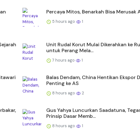
ian
Percaya Mitos, Benarkah Bisa Merusak 
5 hours ago
1
Sejarah
Unit Rudal Korut Mulai Dikerahkan ke Ru
untuk Perang Mela...
7 hours ago
1
itawari
Balas Dendam, China Hentikan Ekspor 
Penting ke AS
8 hours ago
2
rbakar,
Gus Yahya Luncurkan Saadatuna, Tega
Prinsip Dasar Memb...
8 hours ago
1