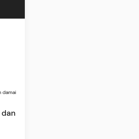
n damai
 dan