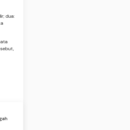
ir; dua:
ka
jata
rsebut,
ngah