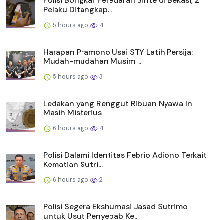
Polisi Bongkar Peredaran Sinte di Bekasi, 2
Pelaku Ditangkap...
5 hours ago
4
Harapan Pramono Usai STY Latih Persija:
Mudah-mudahan Musim ...
5 hours ago
3
Ledakan yang Renggut Ribuan Nyawa Ini
Masih Misterius
6 hours ago
4
Polisi Dalami Identitas Febrio Adiono Terkait
Kematian Sutri...
6 hours ago
2
Polisi Segera Ekshumasi Jasad Sutrimo
untuk Usut Penyebab Ke...