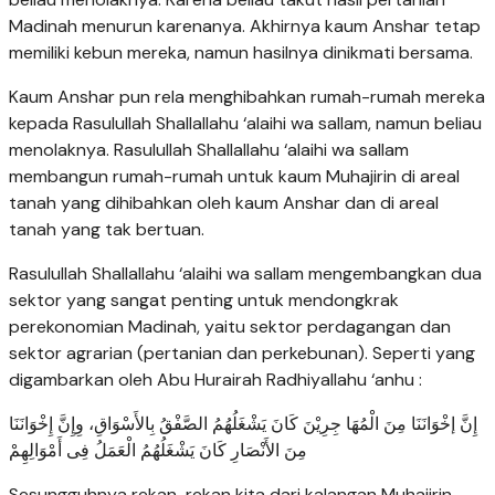
Madinah menurun karenanya. Akhirnya kaum Anshar tetap
memiliki kebun mereka, namun hasilnya dinikmati bersama.
Kaum Anshar pun rela menghibahkan rumah-rumah mereka
kepada Rasulullah Shallallahu ‘alaihi wa sallam, namun beliau
menolaknya. Rasulullah Shallallahu ‘alaihi wa sallam
membangun rumah-rumah untuk kaum Muhajirin di areal
tanah yang dihibahkan oleh kaum Anshar dan di areal
tanah yang tak bertuan.
Rasulullah Shallallahu ‘alaihi wa sallam mengembangkan dua
sektor yang sangat penting untuk mendongkrak
perekonomian Madinah, yaitu sektor perdagangan dan
sektor agrarian (pertanian dan perkebunan). Seperti yang
digambarkan oleh Abu Hurairah Radhiyallahu ‘anhu :
إِنَّ إخْوَانَنَا مِنَ الْمُهَا جِرِيْنَ كَانَ يَشْغَلُهُمُ الصَّفْقُ بِالأَسْوَاقِ، وِإِنَّ إِخْوَانَنَا
مِنَ الأَنْصَارِ كَانَ يَشْغَلُهُمُ الْعَمَلُ فِى أَمْوَالِهِمْ
Sesungguhnya rekan-rekan kita dari kalangan Muhajirin