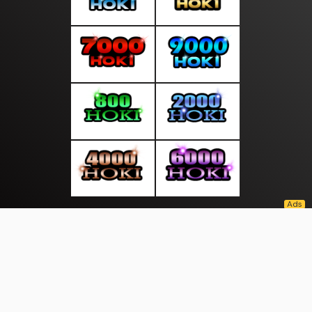
About Us
·
Contact Us
·
Terms & Conditions
·
© suarasocial.com 2026. All rights are reserved
Pembukuan |
Seminar |
Prestasi |
|