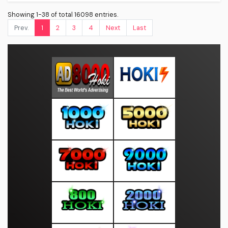
Showing 1-38 of total 16098 entries.
Prev.
1
2
3
4
Next
Last