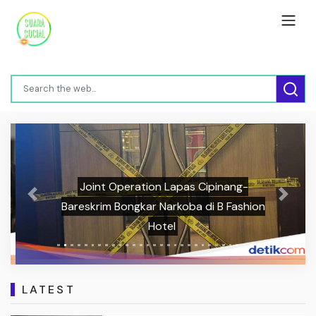
Joint Operation Lapas Cipinang-
Previous
Next
Bareskrim Bongkar Narkoba di B Fashion
Hotel
LATEST