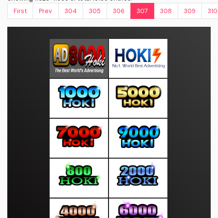
First
Prev.
304
305
306
307
308
309
310