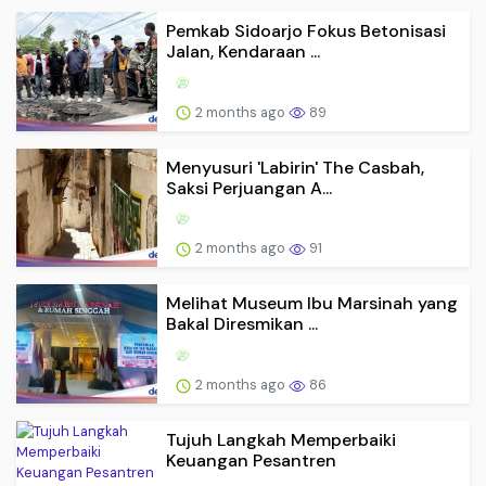
Pemkab Sidoarjo Fokus Betonisasi
Jalan, Kendaraan ...
2 months ago
89
Menyusuri 'Labirin' The Casbah,
Saksi Perjuangan A...
2 months ago
91
Melihat Museum Ibu Marsinah yang
Bakal Diresmikan ...
2 months ago
86
Tujuh Langkah Memperbaiki
Keuangan Pesantren